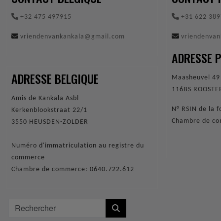
+32 475 497915
+31 622 389
vriendenvankankala@gmail.com
vriendenva
ADRESSE 
ADRESSE BELGIQUE
Maasheuvel 4
116BS ROOST
Amis de Kankala Asbl
N° RSIN de la
Kerkenblookstraat 22/1
Chambre de c
3550 HEUSDEN-ZOLDER
Numéro d'immatriculation au registre du
commerce
Chambre de commerce: 0640.722.612