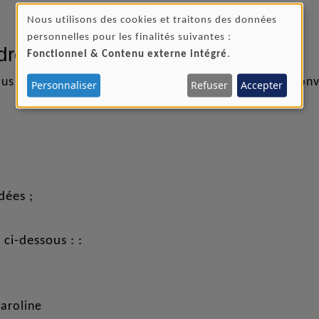
Nous utilisons des cookies et traitons des données
UTILISATION
personnelles pour les finalités suivantes :
dre ?
Fonctionnel & Contenu externe intégré
.
DES
nous devons enregistrer le don périodique dans une con
Personnaliser
Refuser
Accepter
DONNÉES
PERSONNELLES
ET
DES
COOKIES
dées ;
 ci-dessous : :
aroline