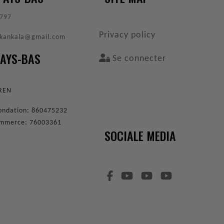
797
VOET
Privacy policy
nkankala@gmail.com
PAYS-BAS
Se connecter
9
EREN
 fondation: 860475232
ommerce: 76003361
SOCIALE MEDIA