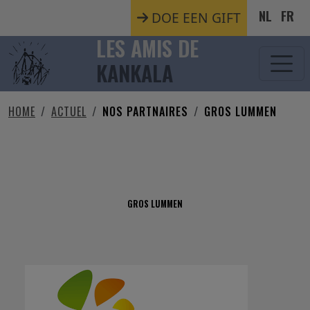
Aller au contenu principal
NL
FR
DOE EEN GIFT
LES AMIS DE
KANKALA
HOME
ACTUEL
NOS PARTNAIRES
GROS LUMMEN
GROS LUMMEN
GROS LUMMEN