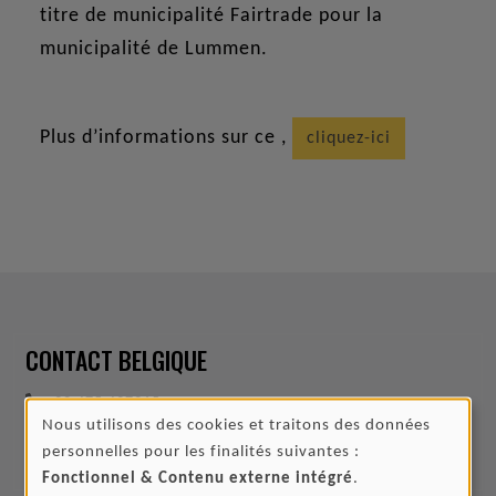
titre de municipalité Fairtrade pour la
municipalité de Lummen.
Plus d’informations sur ce ,
cliquez-ici
CONTACT BELGIQUE
+32 475 497915
Nous utilisons des cookies et traitons des données
UTILISATION
vriendenvankankala@gmail.com
personnelles pour les finalités suivantes :
DES
Fonctionnel & Contenu externe intégré
.