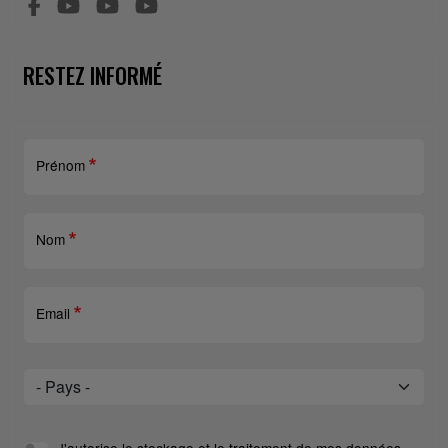
RESTEZ INFORMÉ
Prénom
Nom
Email
Pays
Pays
J'autorise le stockage et le traitement de mes données