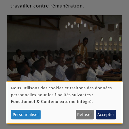
travailler contre rémunération.
Nous utilisons des cookies et traitons des données
UTILISATION
personnelles pour les finalités suivantes :
DES
Fonctionnel & Contenu externe intégré
.
De twee scholen, EPS (Ecole primaire spéciale) en CSP
DONNÉES
Personnaliser
Refuser
Accepter
(Centre de Spécialisation Professionnelle) zijn door de
PERSONNELLES
staat erkend.