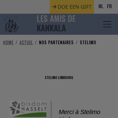
Aller au contenu principal
NL
FR
DOE EEN GIFT
LES AMIS DE
KANKALA
HOME
ACTUEL
NOS PARTENAIRES
STELIMO
STELIMO
STELIMO LIMBOURG
Merci à Stelimo