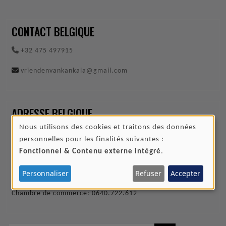
CONTACT BELGIQUE
+32 475 497915
vriendenvankankala@gmail.com
ADRESSE BELGIQUE
Nous utilisons des cookies et traitons des données
Amis de Kankala Asbl
UTILISATION
personnelles pour les finalités suivantes :
Kerkenblookstraat 22/1
DES
Fonctionnel & Contenu externe intégré
.
3550 HEUSDEN-ZOLDER
DONNÉES
Personnaliser
Refuser
Accepter
PERSONNELLES
Numéro d'immatriculation au registre du commerce
Chambre de commerce: 0640.722.612
ET
DES