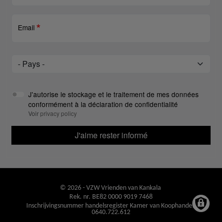
Email
Pays
Pays
J'autorise le stockage et le traitement de mes données
conformément à la déclaration de confidentialité
Voir
privacy policy
J'aime rester informé
© 2026 - VZW Vrienden van Kankala
Rek. nr. BE82 0000 9019 7468
Inschrijvingsnummer handelsregister Kamer van Koophandel:
0640.722.612