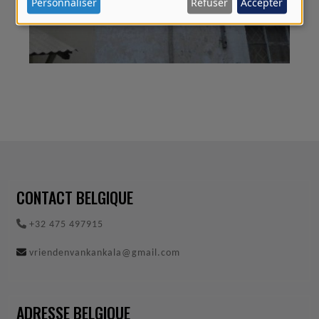
Personnaliser
Refuser
Accepter
PERSONNELLES
ET
DES
COOKIES
CONTACT BELGIQUE
+32 475 497915
vriendenvankankala@gmail.com
ADRESSE BELGIQUE