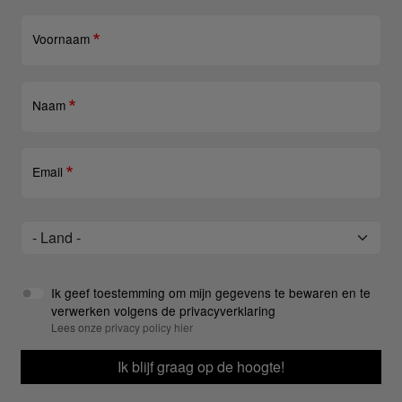
Voornaam
Naam
Email
Land
Land
Ik geef toestemming om mijn gegevens te bewaren en te
verwerken volgens de privacyverklaring
Lees onze
privacy policy hier
Ik blijf graag op de hoogte!