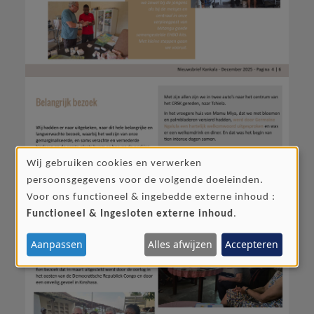
Wij gebruiken cookies en verwerken
GEBRUIK
persoonsgegevens voor de volgende doeleinden.
VAN
Voor ons functioneel & ingebedde externe inhoud :
PERSOONSGEGEVENS
Functioneel & Ingesloten externe inhoud
.
EN
Aanpassen
Alles afwijzen
Accepteren
COOKIES