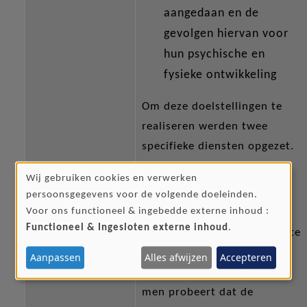
aangedaan en de
gevolgen hiervan voor
hun psychische en
fysieke ontwikkeling
Om deze doelstellingen te
realiseren werden twee
specifieke diensten opgezet.
Wij gebruiken cookies en verwerken
GEBRUIK
persoonsgegevens voor de volgende doeleinden.
DE OPEN OPVANG
VAN
Voor ons functioneel & ingebedde externe inhoud :
PERSOONSGEGEVENS
Functioneel & Ingesloten externe inhoud
.
De kinderen worden in eerste
EN
instantie opgevangen in het
Aanpassen
Alles afwijzen
Accepteren
COOKIES
luister- en observatiehuis,
men probeert dat de