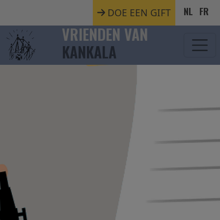
Overslaan en naar de inhoud gaan
NL
FR
DOE EEN GIFT
VRIENDEN VAN
KANKALA