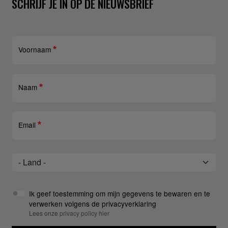
SCHRIJF JE IN OP DE NIEUWSBRIEF
Voornaam
Naam
Email
Land
Land
Ik geef toestemming om mijn gegevens te bewaren en te
verwerken volgens de privacyverklaring
Lees onze
privacy policy hier