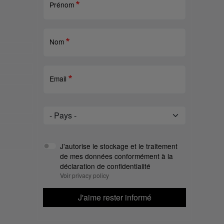
Prénom
Nom
Email
Pays
Pays
J'autorise le stockage et le traitement
de mes données conformément à la
déclaration de confidentialité
Voir
privacy policy
J'aime rester informé