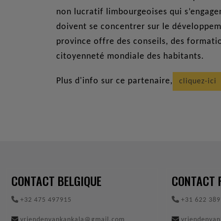
non lucratif limbourgeoises qui s’engage
doivent se concentrer sur le développeme
province offre des conseils, des format
citoyenneté mondiale des habitants.
Plus d'info sur ce partenaire,
cliquez-ici
CONTACT BELGIQUE
CONTACT 
+32 475 497915
+31 622 389
vriendenvankankala@gmail.com
vriendenva