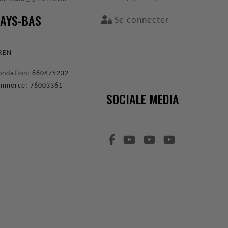
PAYS-BAS
Se connecter
9
EREN
 fondation: 860475232
ommerce: 76003361
SOCIALE MEDIA