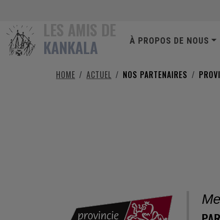
Aller au contenu principal
LES AMIS DE
NAVIGATION PR
À PROPOS DE NOUS
KANKALA
HOME
ACTUEL
NOS PARTENAIRES
PROV
PROVINCIE LIMBURG
Me
PAR