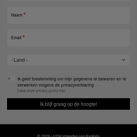
Naam
Email
Land
Land
Ik geef toestemming om mijn gegevens te bewaren en te
verwerken volgens de privacyverklaring
Lees onze
privacy policy hier
Ik blijf graag op de hoogte!
© 2026 - VZW Vrienden van Kankala