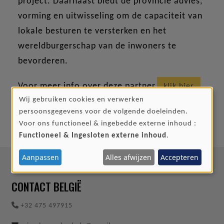
project. Daarnaast biedt de provincie advies,
vorming en uitwisseling om de capaciteit van
lokale besturen te versterken en het
wereldburgerschap van de inwoners te
bevorderen.
Voor meer info over deze partner,
klik hier
Wij gebruiken cookies en verwerken
GEBRUIK
persoonsgegevens voor de volgende doeleinden.
VAN
Voor ons functioneel & ingebedde externe inhoud :
PERSOONSGEGEVENS
Functioneel & Ingesloten externe inhoud
.
EN
Aanpassen
Alles afwijzen
Accepteren
COOKIES
CONTACT BELGIË
+32 475 497915