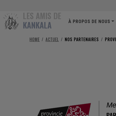
Aller au contenu principal
LES AMIS DE
NAVIGATION PR
À PROPOS DE NOUS
KANKALA
HOME
ACTUEL
NOS PARTENAIRES
PROV
PROVINCIE LIMBURG
Me
PAR