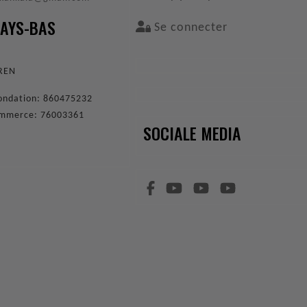
PAYS-BAS
Se connecter
9
EREN
 fondation: 860475232
ommerce: 76003361
SOCIALE MEDIA