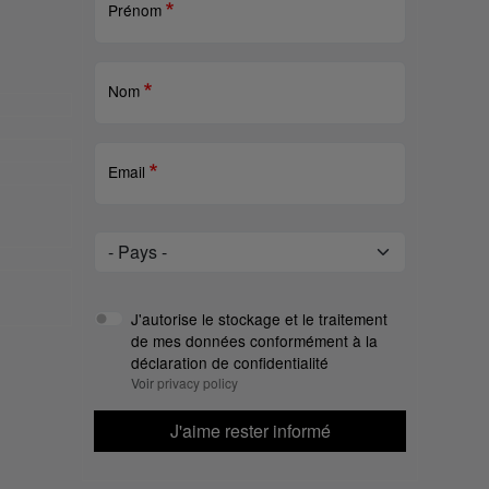
Prénom
Nom
Email
Pays
Pays
J'autorise le stockage et le traitement
de mes données conformément à la
déclaration de confidentialité
Voir
privacy policy
J'aime rester informé