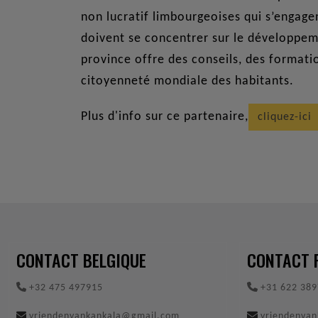
non lucratif limbourgeoises qui s’engage
doivent se concentrer sur le développeme
province offre des conseils, des format
citoyenneté mondiale des habitants.
Plus d'info sur ce partenaire,
cliquez-ici
CONTACT BELGIQUE
CONTACT 
+32 475 497915
+31 622 389
vriendenvankankala@gmail.com
vriendenva