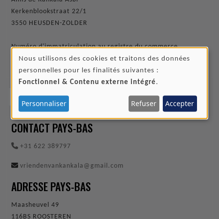
Kerkenblookstraat 22/1
3550 HEUSDEN-ZOLDER
Numéro d'immatriculation au registre du commerce
Chambre de commerce: 0640.722.612
Nous utilisons des cookies et traitons des données
UTILISATION
personnelles pour les finalités suivantes :
DES
Fonctionnel & Contenu externe intégré
.
DONNÉES
Personnaliser
Refuser
Accepter
PERSONNELLES
CONTACT PAYS-BAS
ET
DES
+31 622 389797
COOKIES
vriendenvankankala@gmail.com
ADRESSE PAYS-BAS
Maasheuvel 49
116BS ROOSTEREN