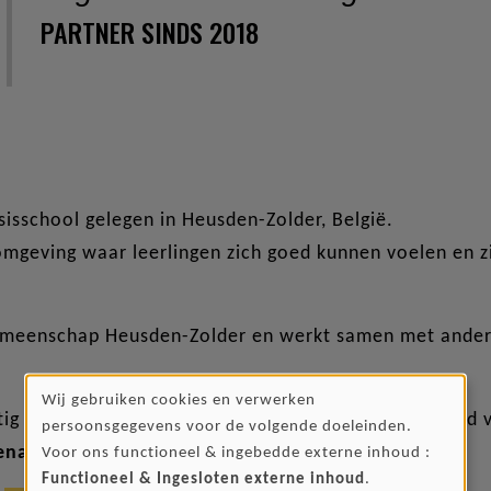
PARTNER SINDS 2018
sisschool gelegen in Heusden-Zolder, België.
e omgeving waar leerlingen zich goed kunnen voelen en 
emeenschap Heusden-Zolder en werkt samen met andere 
Wij gebruiken cookies en verwerken
GEBRUIK
tig evenementen en activiteiten om de betrokkenheid v
persoonsgegevens voor de volgende doeleinden.
enactie integraal naar onze vzw Kankala.
Voor ons functioneel & ingebedde externe inhoud :
VAN
Functioneel & Ingesloten externe inhoud
.