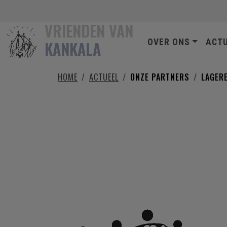
Overslaan en naar de inhoud gaan
VRIENDEN VAN
HOOFDNAVIG
OVER ONS
ACT
KANKALA
HOME
ACTUEEL
ONZE PARTNERS
LAGER
LAGERE SCHOOL DE BRUG