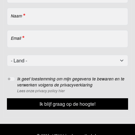
Naam
Email
Land
Land
Ik geef toestemming om mijn gegevens te bewaren en te
verwerken volgens de privacyverklaring
Lees onze
privacy policy hier
Ik blijf graag op de hoogte!