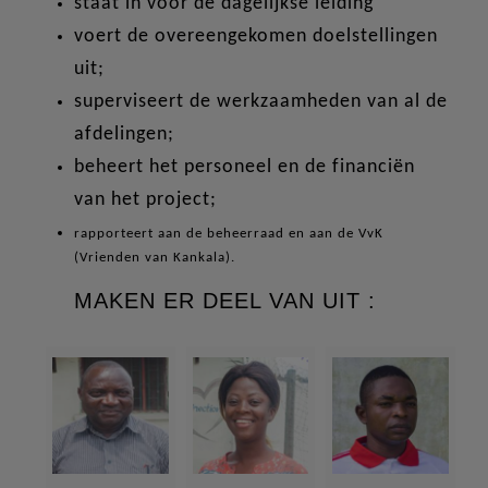
staat in voor de dagelijkse leiding
voert de overeengekomen doelstellingen
uit;
superviseert de werkzaamheden van al de
afdelingen;
beheert het personeel en de financiën
van het project;
rapporteert aan de beheerraad en aan de VvK
(Vrienden van Kankala).
MAKEN ER DEEL VAN UIT :