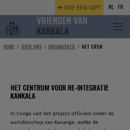
Overslaan en naar de inhoud gaan
NL
FR
DOE EEN GIFT
VRIENDEN VAN
KANKALA
HOME
OVER ONS
ORGANISATIE
HET CRSK
HET CRSK
HET CENTRUM VOOR RE-INTEGRATIE
KANKALA
In Congo valt het project officieel onder de
aartsbisschop van Kananga, welke de