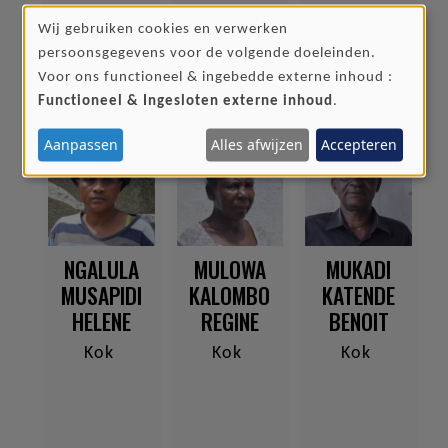
nacht
nacht
Wij gebruiken cookies en verwerken
GEBRUIK
persoonsgegevens voor de volgende doeleinden.
VAN
Voor ons functioneel & ingebedde externe inhoud :
PERSOONSGEGEVENS
Functioneel & Ingesloten externe inhoud
.
EN
Aanpassen
Alles afwijzen
Accepteren
COOKIES
NGALULA
MULOWA
MUKADI
MUSAPIDI
KALOMBO
KATENDE
HELENE
REGINE
BENOIT
Kok
Kok
Kok