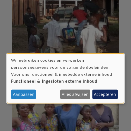
Wij gebruiken cookies en verwerken
GEBRUIK
persoonsgegevens voor de volgende doeleinden.
VAN
Voor ons functioneel & ingebedde externe inhoud :
PERSOONSGEGEVENS
Functioneel & Ingesloten externe inhoud
.
EN
Aanpassen
Alles afwijzen
Accepteren
COOKIES