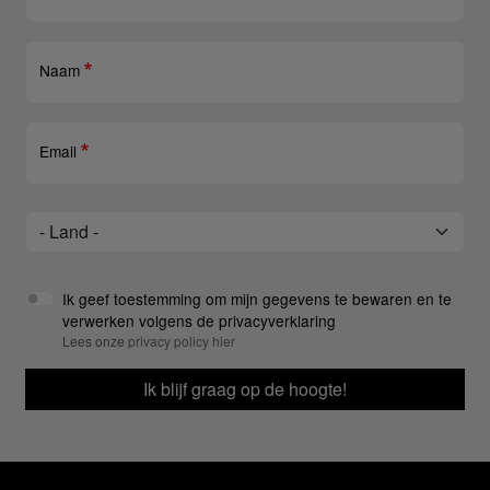
Naam
Email
Land
Land
Ik geef toestemming om mijn gegevens te bewaren en te
verwerken volgens de privacyverklaring
Lees onze
privacy policy hier
Ik blijf graag op de hoogte!