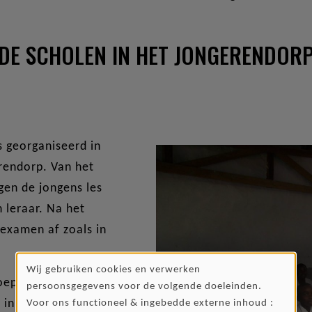
DE SCHOLEN IN HET JONGERENDOR
s georganiseerd in
erendorp. Van het
jgen de jongens les
 leraar. Na het
sexamen af zoals in
Wij gebruiken cookies en verwerken
GEBRUIK
oepsopleiding in
persoonsgegevens voor de volgende doeleinden.
in de speciale
Voor ons functioneel & ingebedde externe inhoud :