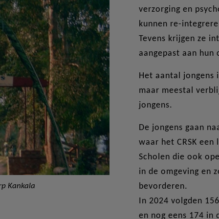
verzorging en psych
kunnen re-integrere
Tevens krijgen ze i
aangepast aan hun 
Het aantal jongens i
maar meestal verbli
jongens.
De jongens gaan naa
waar het CRSK een l
Scholen die ook op
in de omgeving en z
rp Kankala
bevorderen.
In 2024 volgden 156
en nog eens 174 in 