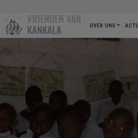
Overslaan en naar de inhoud gaan
VRIENDEN VAN
HOOFDNAVIG
OVER ONS
ACT
KANKALA