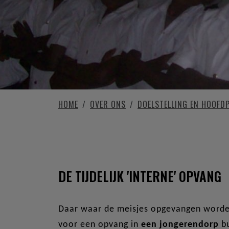
HOME
OVER ONS
DOELSTELLING EN HOOFDP
INTERNE OPVANG
DE TIJDELIJK 'INTERNE' OPVANG
Daar waar de meisjes opgevangen worde
voor een opvang in
een jongerendorp
bu